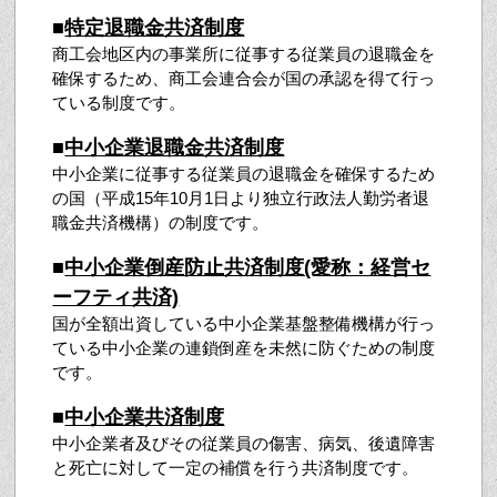
■
特定退職金共済制度
商工会地区内の事業所に従事する従業員の退職金を
確保するため、商工会連合会が国の承認を得て行っ
ている制度です。
■
中小企業退職金共済制度
中小企業に従事する従業員の退職金を確保するため
の国（平成15年10月1日より独立行政法人勤労者退
職金共済機構）の制度です。
■
中小企業倒産防止共済制度(愛称：経営セ
ーフティ共済)
国が全額出資している中小企業基盤整備機構が行っ
ている中小企業の連鎖倒産を未然に防ぐための制度
です。
■
中小企業共済制度
中小企業者及びその従業員の傷害、病気、後遺障害
と死亡に対して一定の補償を行う共済制度です。