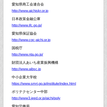
愛知県商工会連合会
http://www.aichiskr.or.jp
日本政策金融公庫
http://www.jfc.go.jp/
愛知県保証協会
http://www.cgc-aichi.or.jp
国税庁
http://www.nta.go.jp/
財団法人あいち産業振興機構
http://www.aibsc.jp
中小企業大学校
https://www.smrj.go.jp/institute/index.html
ポリテクセンター中部
http://www3.jeed.or.jp/aichi/poly
愛知労働局