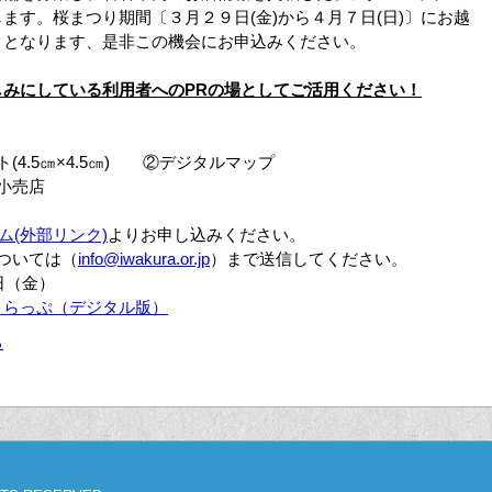
ます。桜まつり期間〔３月２９日(金)から４月７日(日)〕にお越
Ｒとなります、是非この機会にお申込みください。
しみにしている利用者への
PR
の場としてご活用ください！
4.5㎝×4.5㎝) ②デジタルマップ
小売店
ーム(外部リンク)
よりお申し込みください。
ては（
info@iwakura.or.jp
）まで送信してください。
日（金）
くらっぷ（デジタル版）
る