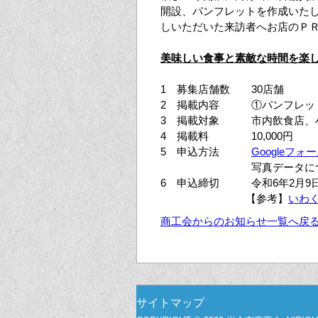
開設、パンフレットを作成いたし
しいただいた来訪者へお店のＰ
美
味しい食事と
素
敵な時間を楽
1 募集店舗数 30店舗
2 掲載内容 ①パンフレット(
3 掲載対象 市内飲食店、
4 掲載料 10,000円
5 申込方法
Googleフォ
写真データについ
6 申込締切 令和6年2月9
【参考】
いわ
商工会からのお知らせ一覧へ戻
サイトマップ