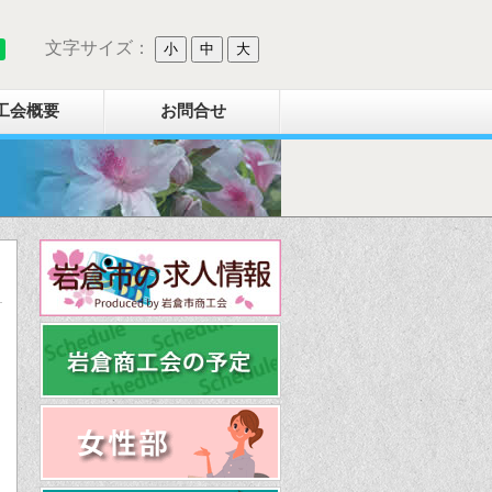
文字サイズ：
小
中
大
工会概要
お問合せ