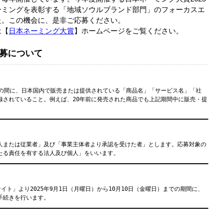
ーミングを表彰する「地域ソウルブランド部門」のフォーカスエ
た。この機会に、是非ご応募ください。
は【
日本ネーミング大賞
】ホームページをご覧ください。
応募について
0日までの間に、日本国内で販売または提供されている「商品名」「サービス名」「社
録されていること。例えば、20年前に発売された商品でも上記期間中に販売・提
 
人または従業者」及び「事業主体者より承認を受けた者」とします。応募対象の
たる責任を有する法人及び個人」をいいます。
サイト」より2025年9月1日（月曜日）から10月10日（金曜日）までの期間に、
手続きを行います。