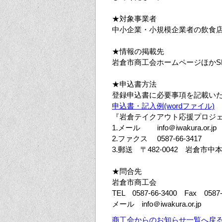
★対象事業者
中小企業・小規模企業者の飲食
★情報の掲載先
岩倉市商工会ホームページほかS
★申込書方法
登録申込書に必要事項を記載い
申込書・記入例(wordファイル)
『岩倉テイクアウト応援プロジ
1.メール info＠iwakura.or.jp
2.ファクス 0587-66-3417
3.郵送 〒482-0042 岩倉市
★問合先
岩倉市商工会
TEL 0587-66-3400 Fax 0587-
メール info＠iwakura.or.jp
商工会からのお知らせ一覧へ戻