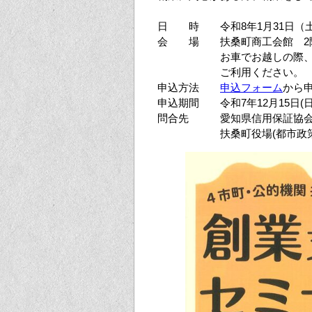
日 時 令和8年1月31日（土）1
会 場 扶桑町商工会館 2階
お車でお越しの際、商工会
ご利用ください。
申込方法
申込フォーム
から
申込期間 令和7年12月15日(日)
問合先 愛知県信用保証協会 05
扶桑町役場(都市政策課) 05