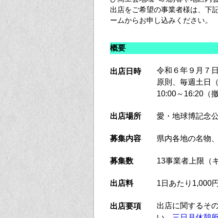
出店をご希望の事業者様は、下
ーム
からお申し込みくださ
概要
令和６年９月７日
出店日時
原則、毎週土日
10:00～16:
出店場所
愛・地球博記念
募集内容
県内各地の名物
募集数
13事業者上限（
出店料
1日あたり1,00
出店に関するそ
出店要項
い。
三日月休憩所