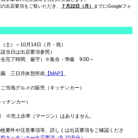
記の出店要項をご覧いただき、
７
月22日（月）
までにGoogleフォ
い。
（土）～10月14日（月・祝）
（該当日は出店要項参照）
20（撤去完了時間、厳守）※集合・準備 9:00～
公園 三日月休憩所前
【MAP】
、ご当地グルメの販売（キッチンカー）
キッチンカー）
0円
※売上歩率（マージン）はありません。
の他要件や注意事項等、詳しくは出店要項をご確認くださ
前キッチンカー出店要項（9､10月分）