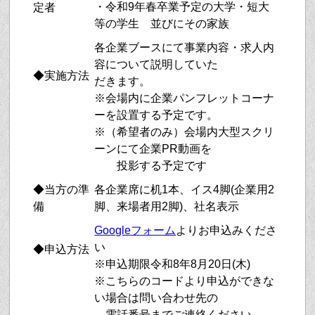
・令和9年春卒業予定の大学・短大
定者
等の学生 並びにその家族
各企業ブースにて事業内容・求人内
容について説明していた
◆実施方法
だきます。
※会場内に企業パンフレットコーナ
ーを設置する予定です。
※（希望者のみ）会場内大型スクリ
ーンにて企業PR動画を
投影する予定です
◆当方の準
各企業席に机1本、イス4脚(企業用2
備
脚、来場者用2脚)、社名表示
Googleフォーム
よりお申込みくださ
い
◆申込方法
※申込期限令和8年8月20日(木)
※こちらのコードより申込ができな
い場合は問い合わせ先の
電話番号までご連絡ください。