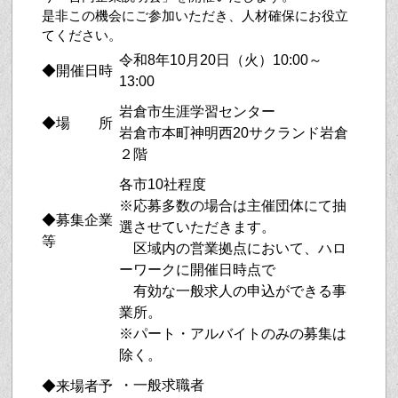
是非この機会にご参加いただき、人材確保にお役立
てください。
令和8年10月20日（火）10:00～
◆開催日時
13:00
岩倉市生涯学習センター
◆場 所
岩倉市本町神明西20サクランド岩倉
２階
各市10社程度
※応募多数の場合は主催団体にて抽
◆募集企業
選させていただきます。
等
区域内の営業拠点において、ハロ
ーワークに開催日時点で
有効な一般求人の申込ができる事
業所。
※パート・アルバイトのみの募集は
除く。
・一般求職者
◆来場者予