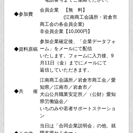
会員企業 【無 料】
◆参加費
(江南商工会議所・岩倉市
商工会の各会員企業)
非会員企業【10,000円】
参加企業確定後、「企業データフォ
ーム」をメールにて配信
◆資料原稿
いたします。
フォームに入力後、9
月11日（金）までにメールにて
返信していただきます。
江南商工会議所／岩倉市商工会／愛
知県／江南市／岩倉市／
◆共 催
犬山公共職業安定所／（公財）愛知
県労働協会／
いちのみや若者サポートステーショ
ン
当日は「合同企業説明会」の他、就
職支援セミナー・