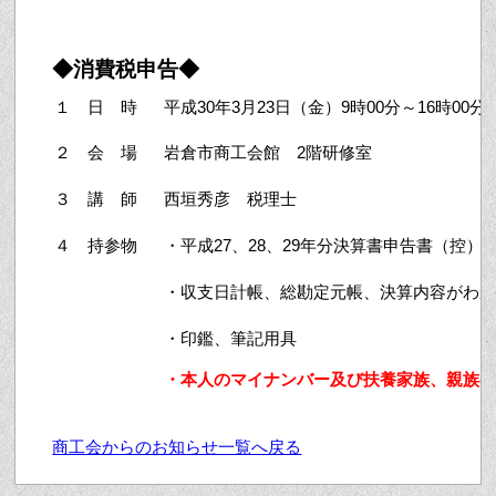
◆消費税申告◆
１ 日 時
平成30年3月23日（金）9時00分～16時00
２ 会 場
岩倉市商工会館 2階研修室
３ 講 師
西垣秀彦 税理士
４ 持参物
・平成27、28、29年分決算書申告書（控）
・収支日計帳、総勘定元帳、決算内容がわ
・印鑑、筆記用具
・本人のマイナンバー及び扶養家族、親族
商工会からのお知らせ一覧へ戻る