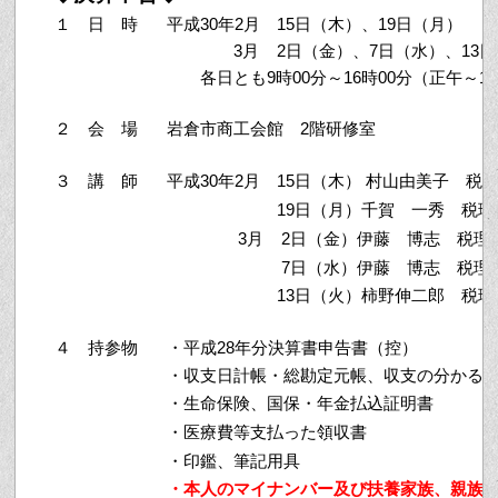
１ 日 時
平成30年2月
15日（木）、19日（月）
3月
2日（金）、7日（水）、13
各日とも9時00分～16時00分（正午～1
２ 会 場
岩倉市商工会館 2階研修室
３ 講 師
平成30年2月
15日（木） 村山由美子 税
19日（月）千賀 一秀 税理
3月
2日（金）伊藤 博志 税理
7日（水）伊藤 博志 税理
13日（火）柿野伸二郎 税理
４ 持参物
・平成28年分決算書申告書（控）
・収支日計帳・総勘定元帳、収支の分かる
・生命保険、国保・年金払込証明書
・医療費等支払った領収書
・印鑑、筆記用具
・本人のマイナンバー及び扶養家族、親族