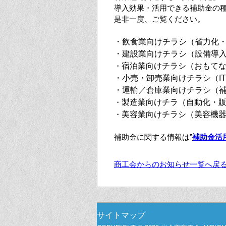
導入効果・活用できる補助金の
是非一度、ご覧ください。
・飲食業向け
チラシ
（省力化・
・建設業向け
チラシ
（
設備導
・
宿泊業向け
チラシ
（
おもて
・
小売・卸売業向けチラシ（
・
運輸／倉庫業向けチラシ（
・
製造業向けチラ（
自動化・
・
美容業向けチラシ（
美容機
補助金に関する情報は”
補助金活
商工会からのお知らせ一覧へ戻
サイトマップ