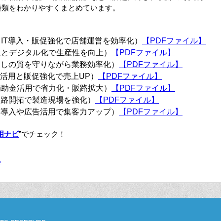
種類をわかりやすくまとめています。
IT導入・販促強化で店舗運営を効率化
）
【PDFファイル】
入とデジタル化で生産性を向上
）
【PDFファイル】
なしの質を守りながら業務効率化
）
【PDFファイル】
IT活用と販促強化で売上UP
）
【PDFファイル】
補助金活用で省力化・販路拡大
）
【PDFファイル】
販路開拓で製造現場を強化）
【PDFファイル】
器導入や広告活用で集客力アップ
）
【PDFファイル】
用ナビ
”でチェック！
る