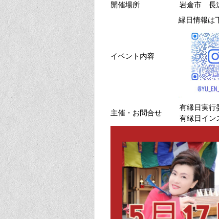
開催場所
岩倉市 長
縁日情報は
イベント内容
有縁日実行
主催・お問合せ
有縁日インス