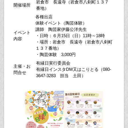
岩倉市 長遠寺（岩倉市八剣町１３７
開催場所
番地）
各種出店
体験イベント（陶芸体験）
講師 陶芸家伊藤公洋先生
イベント
・日時：６月15日（日）11時～18時
内容
・場所：岩倉市 長遠寺（岩倉市八剣町
１３７番地）
・陶芸体験 3,000円
有縁日実行委員会
主催・お
有縁日インスタDM又はこりとる（080-
問合せ
3647-3283 担当 土田）