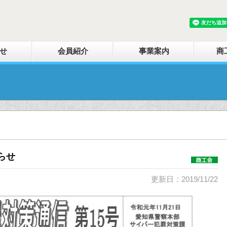
せ
会員紹介
事業案内
商
らせ
更新日：2019/11/22