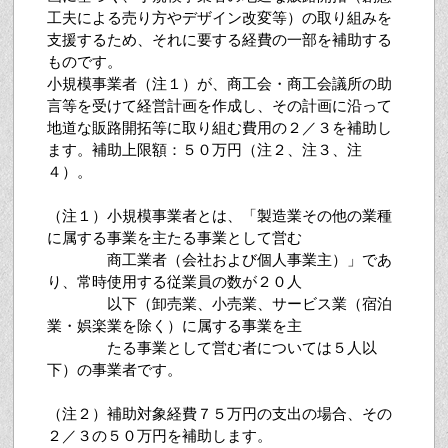
工夫による売り方やデザイン改変等）の取り組みを
支援するため、それに要する経費の一部を補助する
ものです。
小規模事業者（注１）が、商工会・商工会議所の助
言等を受けて経営計画を作成し、その計画に沿って
地道な販路開拓等に取り組む費用の２／３を補助し
ます。補助上限額：５０万円（注２、注３、注
４）。
（注１）小規模事業者とは、「製造業その他の業種
に属する事業を主たる事業として営む
商工業者（会社および個人事業主）」であ
り、常時使用する従業員の数が２０人
以下（卸売業、小売業、サービス業（宿泊
業・娯楽業を除く）に属する事業を主
たる事業として営む者については５人以
下）の事業者です。
（注２）補助対象経費７５万円の支出の場合、その
２／３の５０万円を補助します。