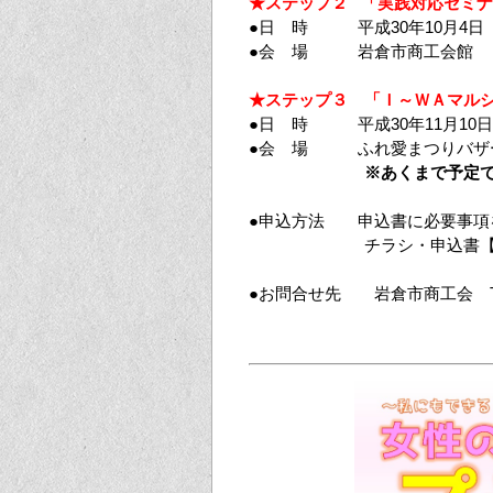
★ステップ２ 「実践対応セミ
●日 時 平成30年10月4日（木
●会 場 岩倉市商工会館 
★ステップ３ 「Ｉ～ＷＡマル
●日 時 平成30年11月10日（
●会 場 ふれ愛まつりバザー
※あくまで予定です。改
●申込方法 申込書に必要事項
チラシ・申込書
●お問合せ先 岩倉市商工会 TEL 05