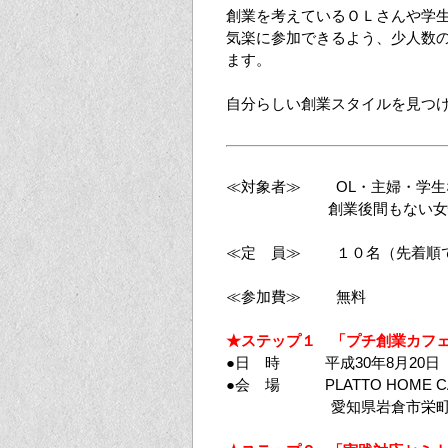
創業を考えているＯＬさんや学
気楽に参加できるよう、少人数
ます。
自分らしい創業スタイルを見つ
≪対象者≫ OL・主婦・学生
創業後間もない女
≪定 員≫ １０名（先着順で
≪参加費≫ 無料
★ステップ１ 「プチ創業カフ
●日 時 平成30年8月20日（月
●会 場 PLATTO HOME C
愛知県岩倉市栄