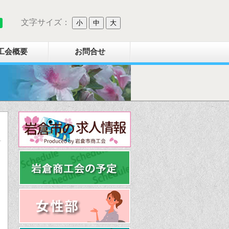
文字サイズ：
小
中
大
工会概要
お問合せ