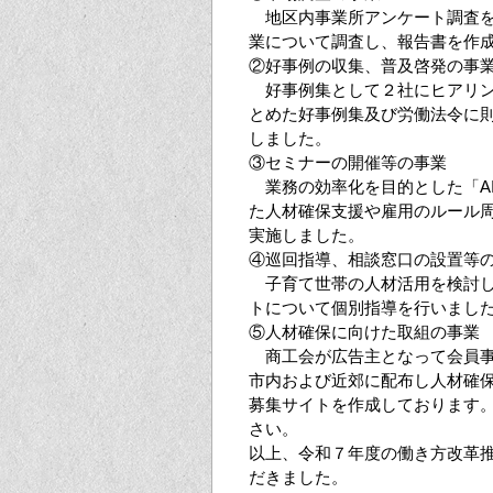
地区内事業所アンケート調査を
業について調査し、報告書を作
②好事例の収集、普及啓発の事
好事例集として２社にヒアリン
とめた好事例集及び労働法令に
しました。
③セミナーの開催等の事業
業務の効率化を目的とした「AI
た人材確保支援や雇用のルール周
実施しました。
④巡回指導、相談窓口の設置等
子育て世帯の人材活用を検討し
トについて個別指導を行いまし
⑤人材確保に向けた取組の事業
商工会が広告主となって会員事
市内および近郊に配布し人材確
募集サイトを作成しております
さい。
以上、令和７年度の働き方改革
だきました。