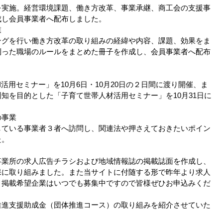
実施。経営環境課題、働き方改革、事業承継、商工会の支援事
成し会員事業者へ配布しました。
業
グを行い働き方改革の取り組みの経緯や内容、課題、効果をま
則った職場のルールをまとめた冊子を作成し、会員事業者へ配布
活用セミナー」を10月6日・10月20日の２日間に渡り開催、ま
知を目的とした「子育て世帯人材活用セミナー」を10月31日に
の事業
ている事業者３者へ訪問し、関連法や押さえておきたいポイン
た。
業所の求人広告チラシおよび地域情報誌の掲載誌面を作成し、
保に取り組みました。また当サイトに付随する形で昨年より求人
。掲載希望企業はいつでも募集中ですので皆様ぜひお申込みくだ
推進支援助成金（団体推進コース）の取り組みを紹介させていた