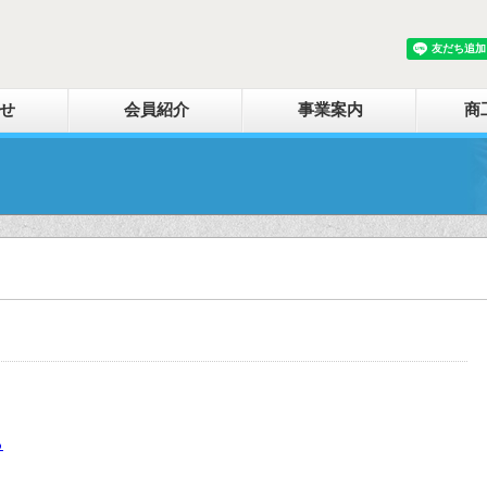
せ
会員紹介
事業案内
商
る