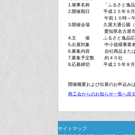
1.催事名称 「ふるさと逸品
2.開催期日 平成２５年９月
午前１０時～
3.開催会場 久屋大通公園
愛知県名古屋
4.主 催 ふるさと逸品応援
5.出展対象 中小規模事業
6.募集内容 自社商品または
7.募集予定数 約４０社
8.応募締切 平成２５年８月
開催概要および出展のお申込み
商工会からのお知らせ一覧へ戻
サイトマップ