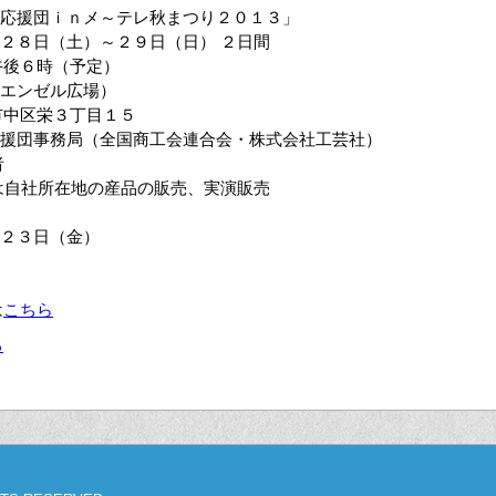
応援団ｉｎメ～テレ秋まつり２０１３」
２８日（土）～２９日（日） ２日間
午後６時（予定）
（エンゼル広場）
市中区栄３丁目１５
団事務局（全国商工会連合会・株式会社工芸社）
者
自社所在地の産品の販売、実演販売
２３日（金）
は
こちら
る