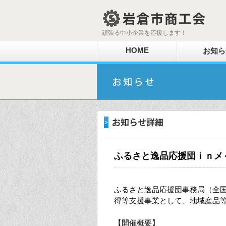
頑張る中小企業を応援します！
HOME
お知ら
ふるさと逸品応援団ｉｎメ
ふるさと逸品応援団事務局（全
得等支援事業として、地域産品
【開催概要】