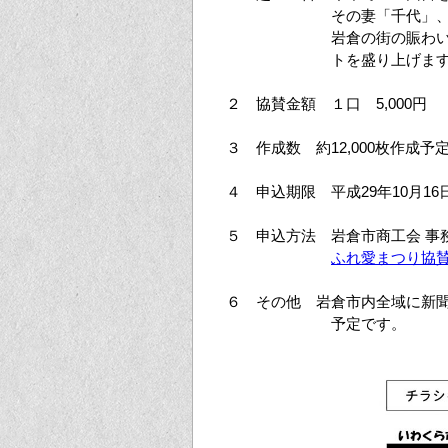
その妻「千代」
岩倉の街の賑わ
トを盛り上げま
２ 協賛金額 １口 5,000円
３ 作成数 約12,000枚作成予
４ 申込期限 平成29年10月1
５ 申込方法 岩倉市商工会 事
ふれ愛まつり協賛申
６ その他 岩倉市内全域に新
予定です。