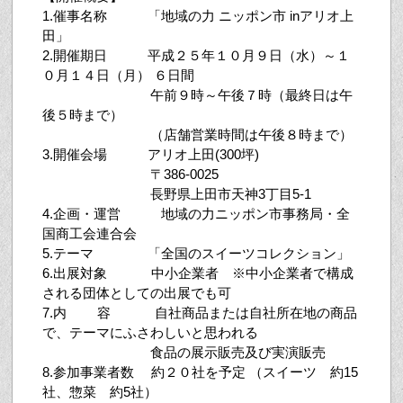
1.催事名称 「地域の力 ニッポン市 inアリオ上
田」
2.開催期日 平成２５年１０月９日（水）～１
０月１４日（月） ６日間
午前９時～午後７時（最終日は午
後５時まで）
（店舗営業時間は午後８時まで）
3.開催会場 アリオ上田(300坪)
〒386-0025
長野県上田市天神3丁目5-1
4.企画・運営 地域の力ニッポン市事務局・全
国商工会連合会
5.テーマ 「全国のスイーツコレクション」
6.出展対象 中小企業者 ※中小企業者で構成
される団体としての出展でも可
7.内 容 自社商品または自社所在地の商品
で、テーマにふさわしいと思われる
食品の展示販売及び実演販売
8.参加事業者数 約２０社を予定 （スイーツ 約15
社、惣菜 約5社）