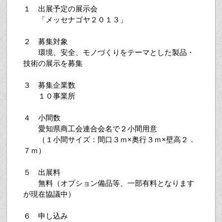
１ 出展予定の展示会
「メッセナゴヤ２０１３」
２ 募集対象
環境、安全、モノづくりをテーマとした製品・
技術の展示を募集
３ 募集企業数
１０事業所
４ 小間数
愛知県商工会連合会名で２小間用意
（１小間サイズ：間口３ｍ×奥行３ｍ×壁高２．
７ｍ）
５ 出展料
無料（オプション備品等、一部有料となります
が現在協議中）
６ 申し込み